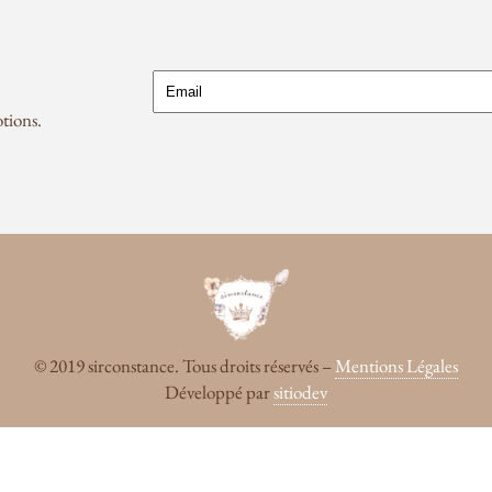
tions.
© 2019 sirconstance. Tous droits réservés –
Mentions Légales
Développé par
sitiodev