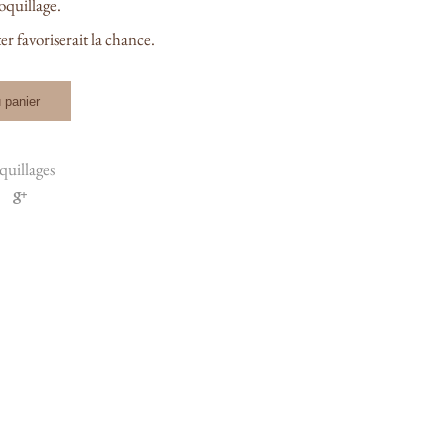
oquillage.
r favoriserait la chance.
 panier
quillages