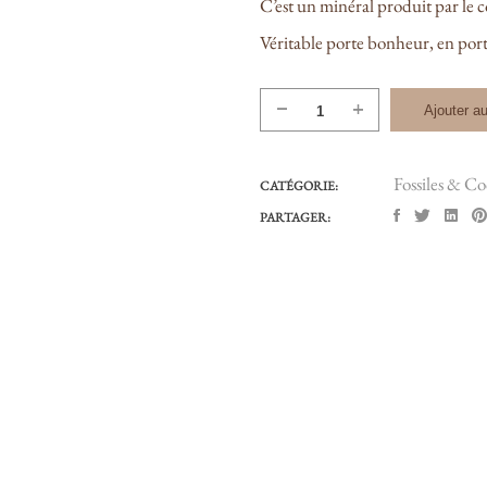
C’est un minéral produit par le c
Véritable porte bonheur, en porte
quantité
Ajouter au
de
BO
Fossiles & Co
"Oeil
CATÉGORIE:
de
PARTAGER:
shiva"
#
040