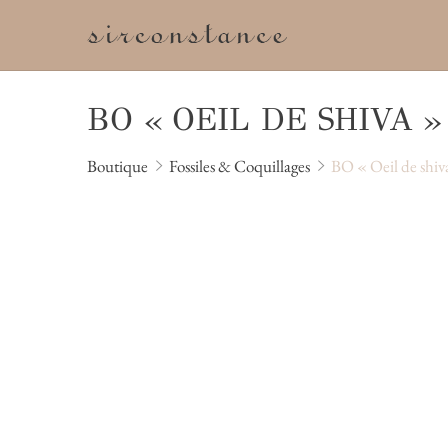
M
BO « OEIL DE SHIVA » 
Boutique
Fossiles & Coquillages
BO « Oeil de shiv