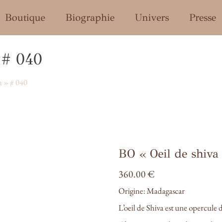
enu
Boutique
Biographie
Univers
Presse
# 040
a » # 040
BO « Oeil de shiva
360.00
€
Origine: Madagascar
L’oeil de Shiva est une opercule 