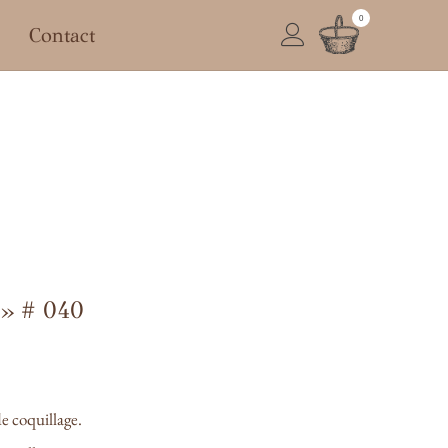
0
Contact
 » # 040
de coquillage.