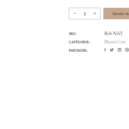
quantité
Ajouter au
de
BRACELET
Bob NAT
BOBBY
SKU:
NATUREL
Bijoux Cuir
CATÉGORIE:
PARTAGER: