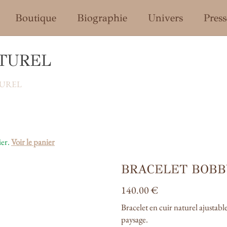
Menu
Boutique
Biographie
Univers
Press
TUREL
TUREL
er.
Voir le panier
BRACELET BOBB
140.00
€
Bracelet en cuir naturel ajustabl
paysage.