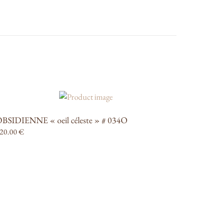
BSIDIENNE « oeil céleste » # 034O
20.00
€