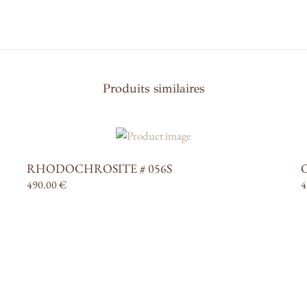
Produits similaires
RHODOCHROSITE # 056S
O
490.00
€
4