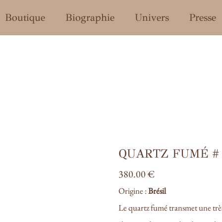
enu
Boutique
Biographie
Univers
Presse
QUARTZ FUMÉ # 
380.00
€
Origine :
Brésil
Le quartz fumé transmet une très