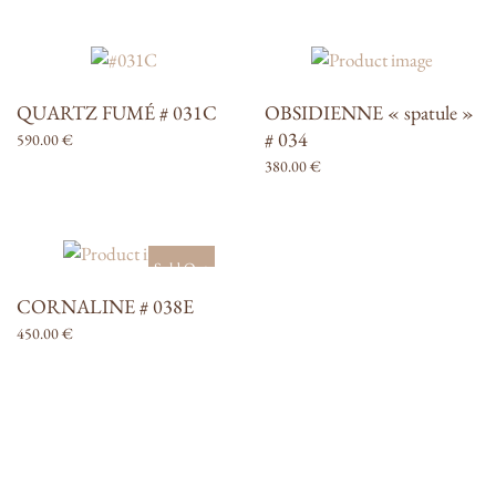
QUARTZ FUMÉ # 031C
OBSIDIENNE « spatule »
# 034
590.00
€
380.00
€
Sold Out
CORNALINE # 038E
450.00
€