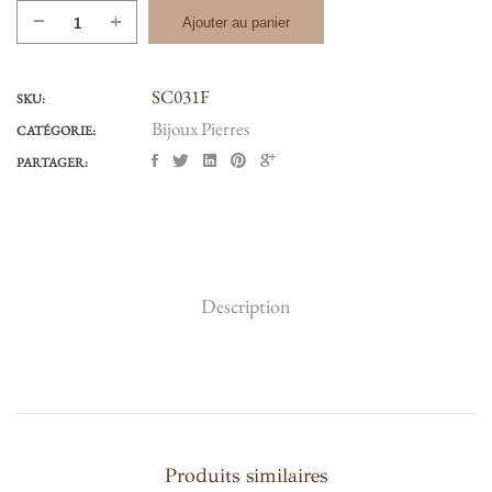
quantité
Ajouter au panier
de
QUARTZ
SC031F
FUMÉ
SKU:
#
Bijoux Pierres
CATÉGORIE:
031F
PARTAGER:
Description
Produits similaires