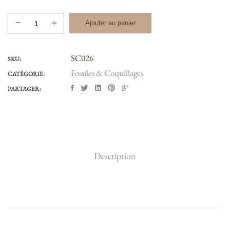
quantité
Ajouter au panier
de
BOIS
SC026
FOSSILISÉ
SKU:
#
Fossiles & Coquillages
CATÉGORIE:
026
PARTAGER:
Description