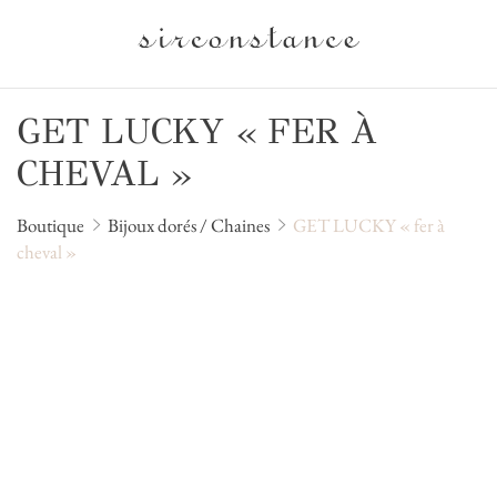
GET LUCKY « FER À
CHEVAL »
Boutique
Bijoux dorés / Chaines
GET LUCKY « fer à
cheval »