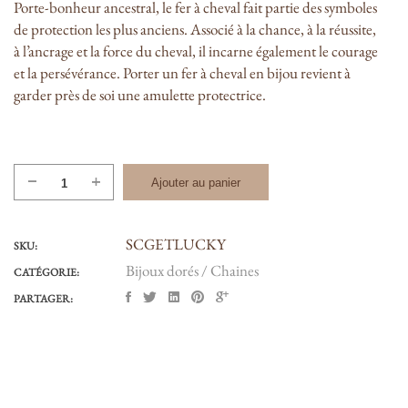
Porte-bonheur ancestral, le fer à cheval fait partie des symboles
de protection les plus anciens. Associé à la chance, à la réussite,
à l’ancrage et la force du cheval, il incarne également le courage
et la persévérance. Porter un fer à cheval en bijou revient à
garder près de soi une amulette protectrice.
quantité
Ajouter au panier
de
GET
SCGETLUCKY
LUCKY
SKU:
"fer
Bijoux dorés / Chaines
CATÉGORIE:
à
PARTAGER:
cheval"