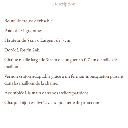
Description
Bouteille creuse dévissable.
D
Poids de 31 grammes.
e
Hauteur de 5 cm x Largeur de 3 cm.
s
Dorée à l’or fin 24k.
c
Chaine maille large de 90 cm de longueur x 0,7 cm de taille de
r
maillon.
i
Version sautoir adaptable grâce à un fermoir mousqueton passant
dans les maillons de la chaine.
p
Assemblée à la main dans nos ateliers parisiens.
t
Chaque bijou est livré avec sa pochette de protection.
i
o