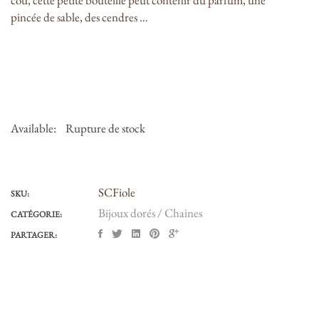
cou, cette petite bouteille peut contenir du parfum, une
pincée de sable, des cendres …
Available:
Rupture de stock
SCFiole
SKU:
Bijoux dorés / Chaines
CATÉGORIE:
PARTAGER: