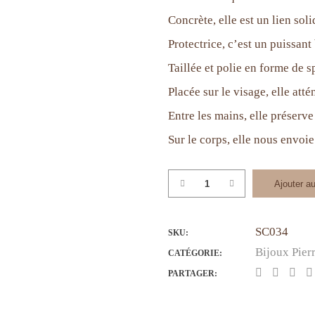
Concrète, elle est un lien soli
Protectrice, c’est un puissant
Taillée et polie en forme de s
Placée sur le visage, elle atté
Entre les mains, elle préserv
Sur le corps, elle nous envoie
quantité
Ajouter au
de
OBSIDIENNE
SC034
"spatule"
SKU:
#
Bijoux Pier
CATÉGORIE:
034
PARTAGER: