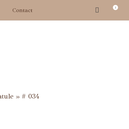
1
e
Contact
tule » # 034