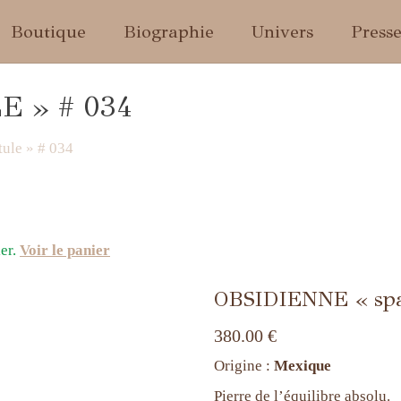
Menu
Boutique
Biographie
Univers
Press
E » # 034
ule » # 034
er.
Voir le panier
OBSIDIENNE « spa
380.00
€
Origine :
Mexique
Pierre de l’équilibre absolu.