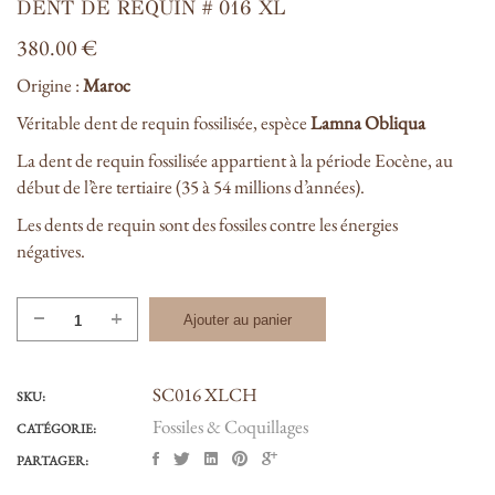
DENT DE REQUIN # 016 XL
380.00
€
Origine :
Maroc
Véritable dent de requin fossilisée, espèce
Lamna Obliqua
La dent de requin fossilisée appartient à la période Eocène, au
début de l’ère tertiaire (35 à 54 millions d’années).
Les dents de requin sont des fossiles contre les énergies
négatives.
quantité
Ajouter au panier
de
DENT
SC016 XLCH
DE
SKU:
REQUIN
Fossiles & Coquillages
CATÉGORIE:
#
PARTAGER:
016