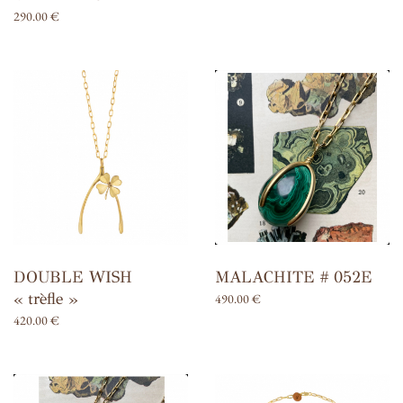
290.00
€
DOUBLE WISH
MALACHITE # 052E
« trèfle »
490.00
€
420.00
€