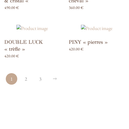
& cristal «
cheval »
490.00
€
360.00
€
DOUBLE LUCK
PINY « pierres »
« trèfle »
420.00
€
420.00
€
1
2
3