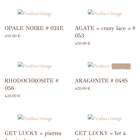
OPALE NOIRE # 024E
AGATE « crazy lace » #
053
450.00
€
420.00
€
Sold Out
RHODOCHROSITE #
ARAGONITE # 048S
056
420.00
€
420.00
€
GET LUCKY « pierres
GET LUCKY « fer à