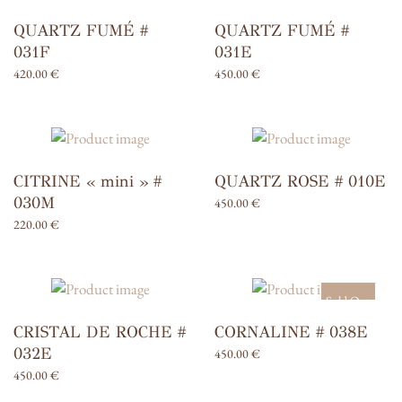
QUARTZ FUMÉ #
QUARTZ FUMÉ #
031F
031E
420.00
€
450.00
€
CITRINE « mini » #
QUARTZ ROSE # 010E
030M
450.00
€
220.00
€
Sold Out
CRISTAL DE ROCHE #
CORNALINE # 038E
032E
450.00
€
450.00
€