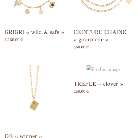
GRIGRI « wild & safe »
CEINTURE CHAINE
« gourmette »
1,180.00
€
560.00
€
TREFLE « clover »
260.00
€
DÉ « winner »