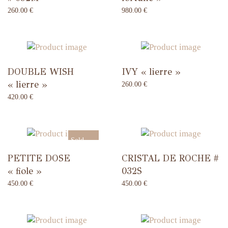
260.00
€
980.00
€
DOUBLE WISH
IVY « lierre »
« lierre »
260.00
€
420.00
€
Sold
PETITE DOSE
CRISTAL DE ROCHE #
Out
« fiole »
032S
450.00
€
450.00
€