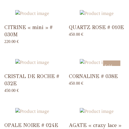
CITRINE « mini » #
QUARTZ ROSE # 010E
030M
450.00
€
220.00
€
Sold
CRISTAL DE ROCHE #
CORNALINE # 038E
Out
032E
450.00
€
450.00
€
OPALE NOIRE # 024E
AGATE « crazy lace »