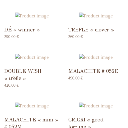
DÉ « winner »
TREFLE « clover »
290.00
€
260.00
€
DOUBLE WISH
MALACHITE # 052E
« trèfle »
490.00
€
420.00
€
MALACHITE « mini »
GRIGRI « good
# 052M
fortune »