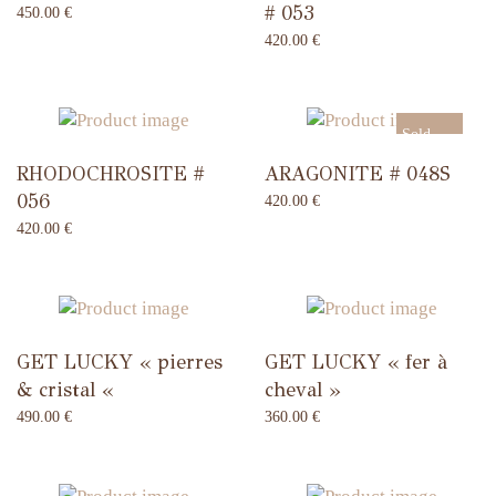
# 053
450.00
€
420.00
€
Sold
RHODOCHROSITE #
ARAGONITE # 048S
Out
056
420.00
€
420.00
€
GET LUCKY « pierres
GET LUCKY « fer à
& cristal «
cheval »
490.00
€
360.00
€