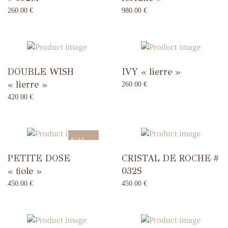
260.00
€
980.00
€
DOUBLE WISH
IVY « lierre »
« lierre »
260.00
€
420.00
€
Sold
PETITE DOSE
CRISTAL DE ROCHE #
Out
« fiole »
032S
450.00
€
450.00
€