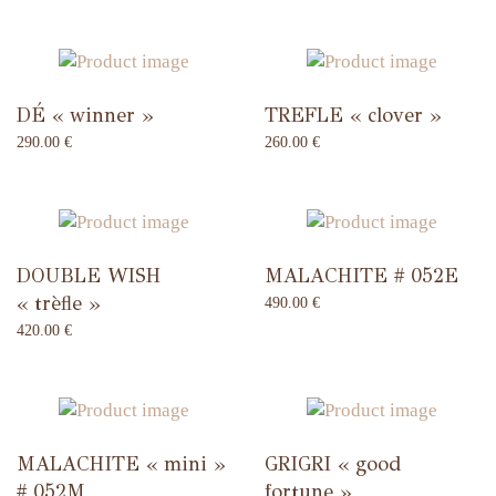
DÉ « winner »
TREFLE « clover »
290.00
€
260.00
€
DOUBLE WISH
MALACHITE # 052E
« trèfle »
490.00
€
420.00
€
MALACHITE « mini »
GRIGRI « good
# 052M
fortune »