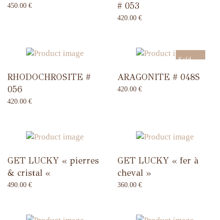
# 053
450.00
€
420.00
€
Sold
RHODOCHROSITE #
ARAGONITE # 048S
Out
056
420.00
€
420.00
€
GET LUCKY « pierres
GET LUCKY « fer à
& cristal «
cheval »
490.00
€
360.00
€