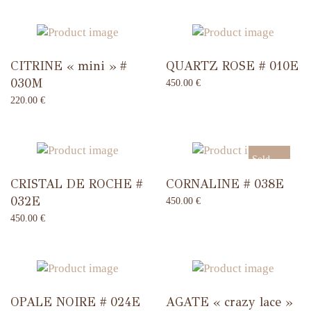
CITRINE « mini » #
QUARTZ ROSE # 010E
030M
450.00
€
220.00
€
Sold
CRISTAL DE ROCHE #
CORNALINE # 038E
Out
032E
450.00
€
450.00
€
OPALE NOIRE # 024E
AGATE « crazy lace »